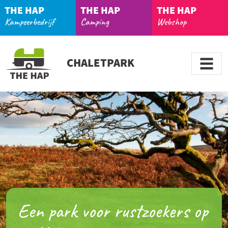
THE HAP
THE HAP
THE HAP
Kampeerbedrijf
Camping
Webshop
CHALETPARK
Een park voor rustzoekers op