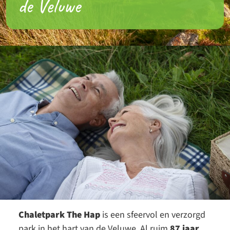
de Veluwe
Chaletpark The Hap
is een sfeervol en verzorgd
park in het hart van de Veluwe. Al ruim
87 jaar